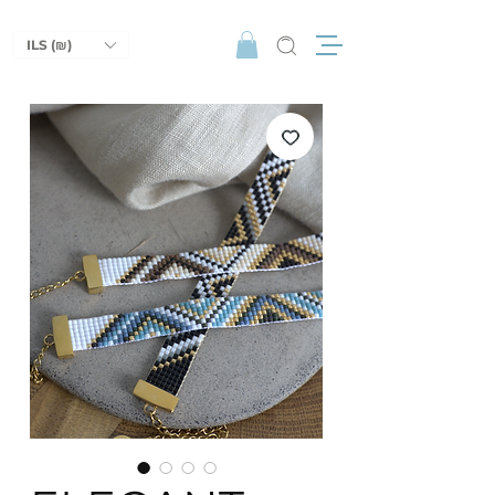
ILS (₪)