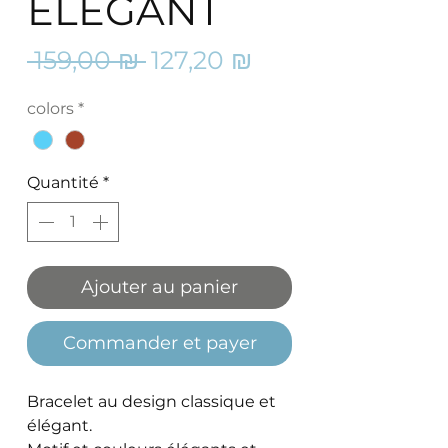
ELEGANT
Prix
Prix
 159,00 ₪ 
127,20 ₪
original
promotionnel
colors
*
Quantité
*
Ajouter au panier
Commander et payer
Bracelet au design classique et
élégant.