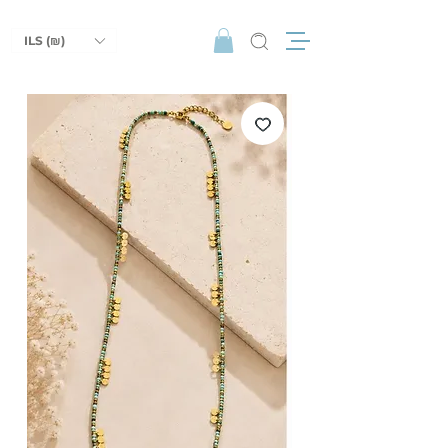
ILS (₪)