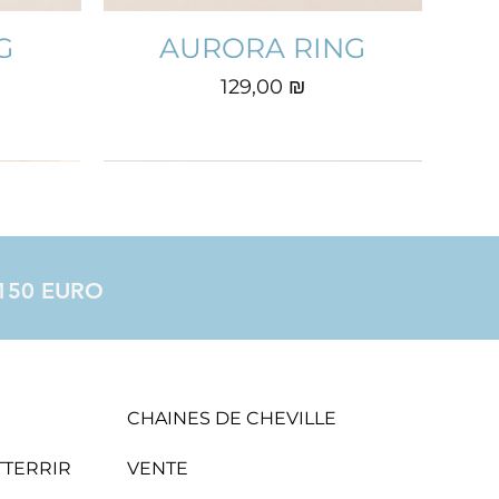
G
AURORA RING
Prix
129,00 ₪
à 150 EURO
CHAINES DE CHEVILLE
ATTERRIR
VENTE