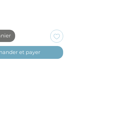
anier
ander et payer