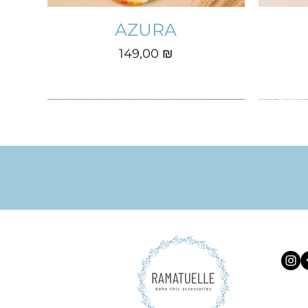
AZURA
Prix
149,00 ₪