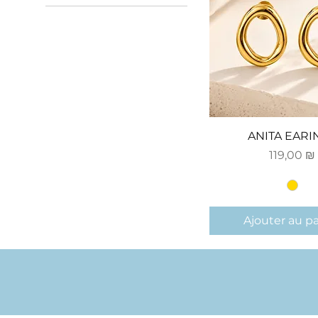
ANITA EARI
Prix
119,00 ₪
Ajouter au p