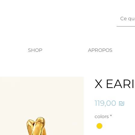
SHOP
APROPOS
X EAR
Pr
119,00 ₪
colors
*