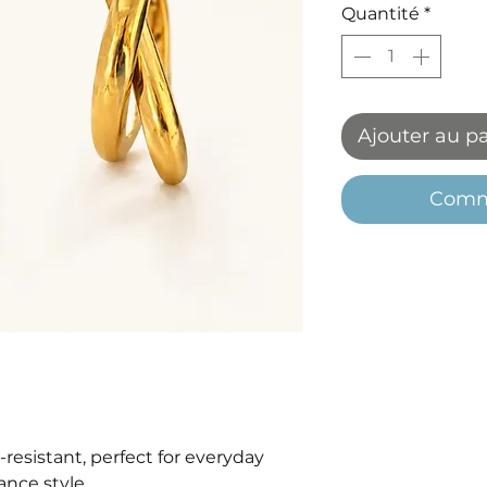
Quantité
*
Ajouter au p
Comm
resistant, perfect for everyday
ance style.