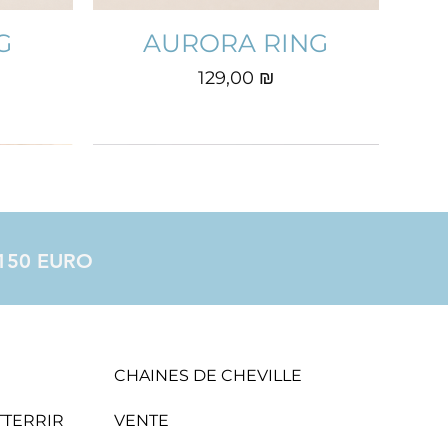
G
AURORA RING
Prix
129,00 ₪
à 150 EURO
CHAINES DE CHEVILLE
ATTERRIR
VENTE