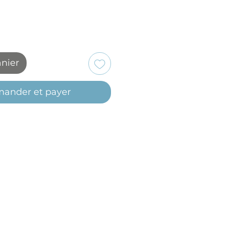
anier
ander et payer