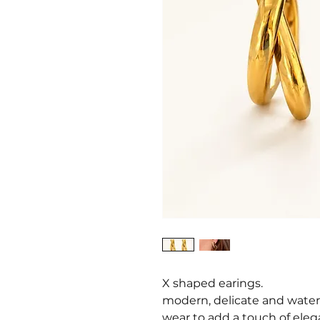
X shaped earings.
modern, delicate and water-
wear to add a touch of eleg