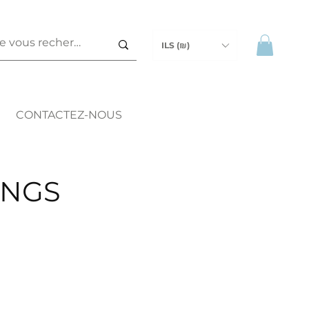
ILS (₪)
CONTACTEZ-NOUS
INGS
ix