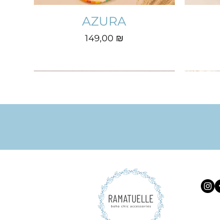
AZURA
Prix
149,00 ₪