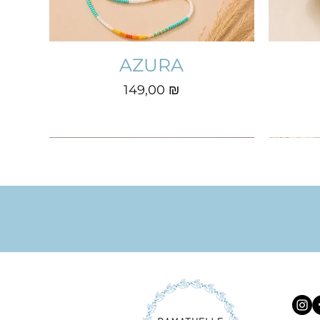
AZURA
Prix
149,00 ₪