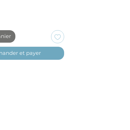
anier
ander et payer