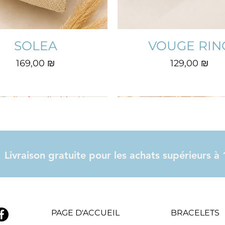
SOLEA
VOUGE RIN
Prix
Prix
169,00 ₪
129,00 ₪
Livraison gratuite pour les achats supérieurs 
PAGE D'ACCUEIL
BRACELETS