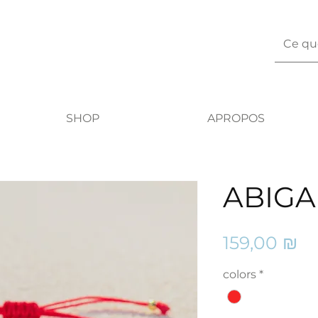
SHOP
APROPOS
ABIGA
Pr
159,00 ₪
colors
*