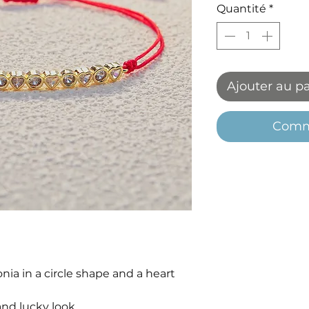
Quantité
*
Ajouter au p
Comm
nia in a circle shape and a heart
nd lucky look.