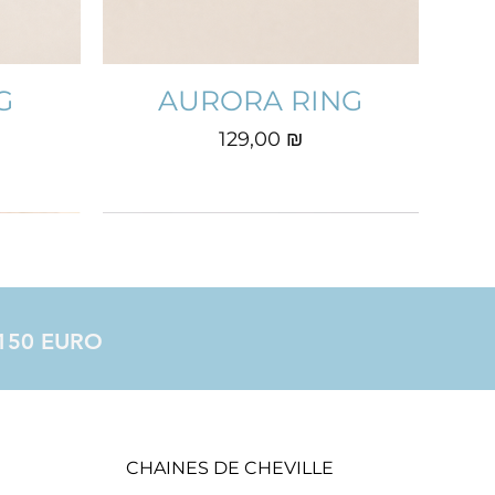
G
AURORA RING
Prix
129,00 ₪
à 150 EURO
CHAINES DE CHEVILLE