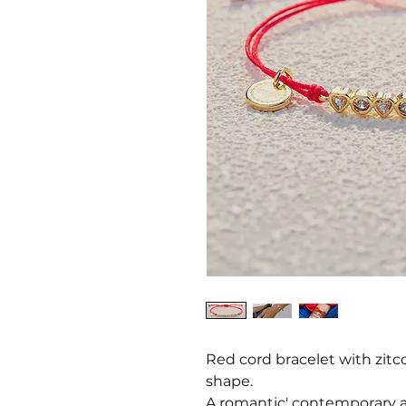
Red cord bracelet with zitco
shape.
A romantic' contemporary a