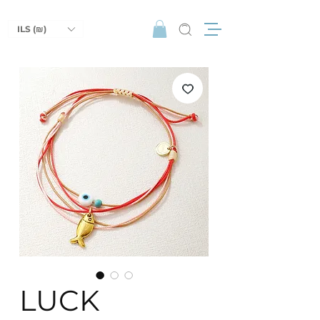
ILS (₪)
LUCK