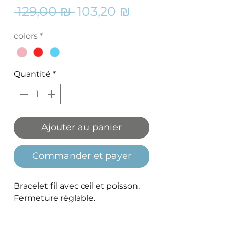
Prix
Prix
 129,00 ₪ 
103,20 ₪
original
promotionnel
colors
*
Quantité
*
Ajouter au panier
Commander et payer
Bracelet fil avec œil et poisson.
Fermeture réglable.