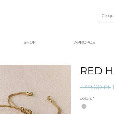
SHOP
APROPOS
RED H
P
 149,00 ₪ 
o
colors
*