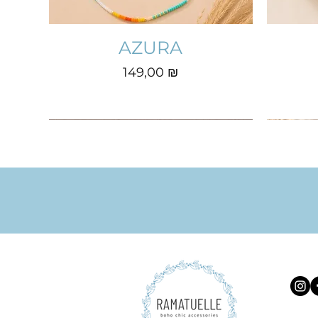
AZURA
Prix
149,00 ₪