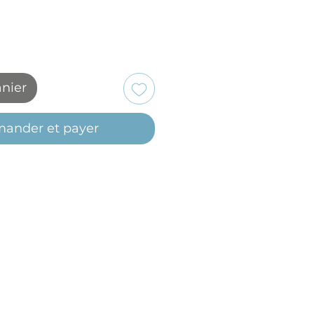
anier
ander et payer