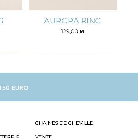
G
AURORA RING
Prix
129,00 ₪
à 150 EURO
CHAINES DE CHEVILLE
ATTERRIR
VENTE