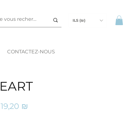
ILS (₪)
CONTACTEZ-NOUS
EART
rix
Prix
119,20 ₪
riginal
promotionnel