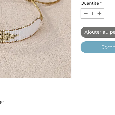
Quantité
*
Ajouter au p
Comm
ge.