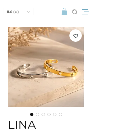
ILS (₪)
LINA