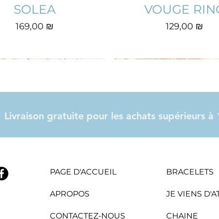
SOLEA
VOUGE RIN
Prix
Prix
169,00 ₪
129,00 ₪
Livraison gratuite pour les achats supérieurs 
PAGE D'ACCUEIL
BRACELETS
APROPOS
JE VIENS D'
CROWN RING
COEUR
EVITA
ANITA EARIN
LILAH
LINA
CONTACTEZ-NOUS
CHAINE