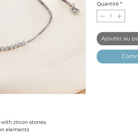
Quantité
*
Ajouter au p
Comm
 with zircon stones.
con elements