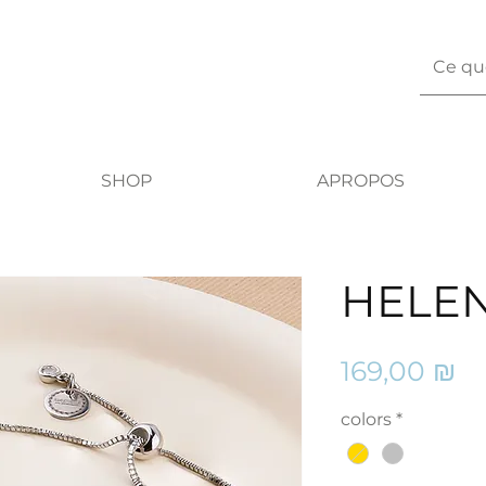
SHOP
APROPOS
HELE
Pr
169,00 ₪
colors
*