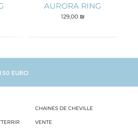
G
AURORA RING
Prix
129,00 ₪
à 150 EURO
CHAINES DE CHEVILLE
ATTERRIR
VENTE
GS
HEART EARINGS
CATHRINE
ZAHRA