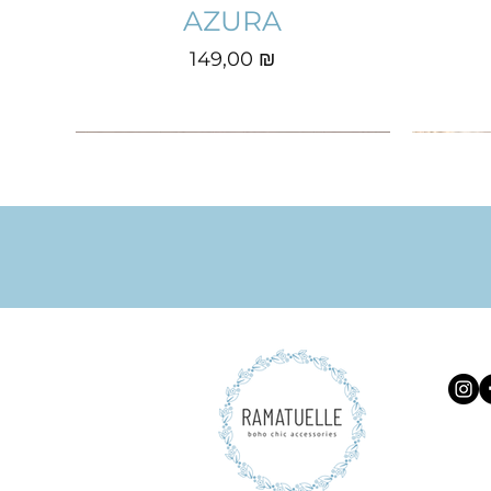
AZURA
Prix
149,00 ₪
BOLD RING
X EARINGS
REVE