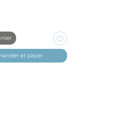
anier
ander et payer