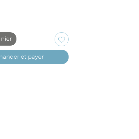
anier
ander et payer