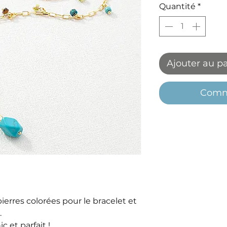
Quantité
*
Ajouter au p
Comm
ierres colorées pour le bracelet et
.
c et parfait !