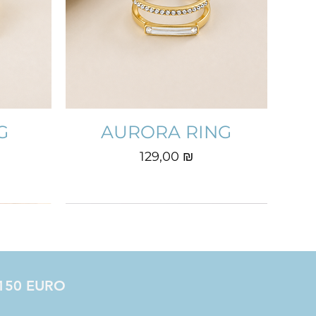
G
AURORA RING
Prix
129,00 ₪
à 150 EURO