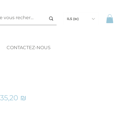
ILS (₪)
CONTACTEZ-NOUS
rix
Prix
135,20 ₪
riginal
promotionnel