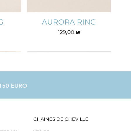
G
AURORA RING
Prix
129,00 ₪
à 150 EURO
CHAINES DE CHEVILLE