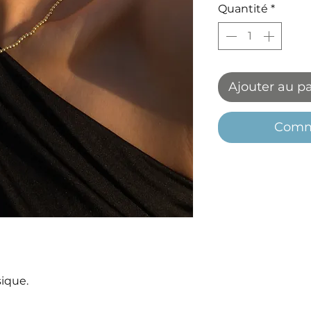
Quantité
*
Ajouter au p
Comm
sique.