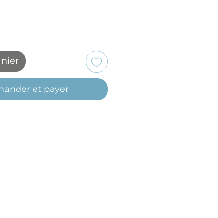
anier
ander et payer