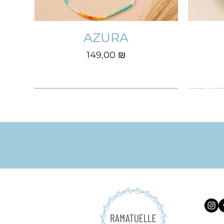
AZURA
Prix
149,00 ₪