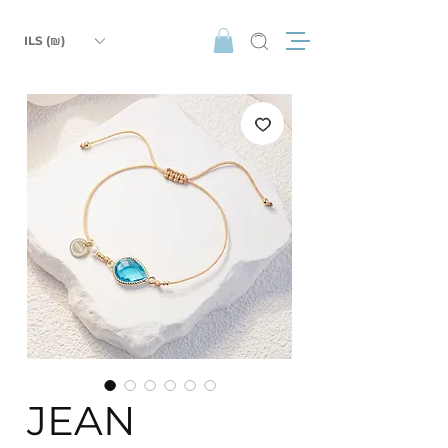
ILS (₪)
JEAN