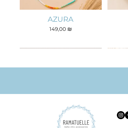
AZURA
Prix
149,00 ₪