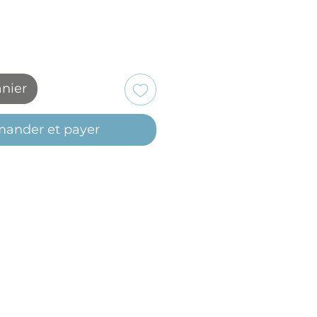
anier
ander et payer