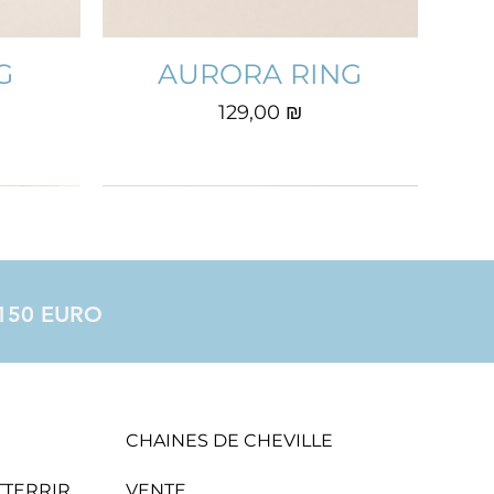
G
AURORA RING
Prix
129,00 ₪
à 150 EURO
CHAINES DE CHEVILLE
ATTERRIR
VENTE