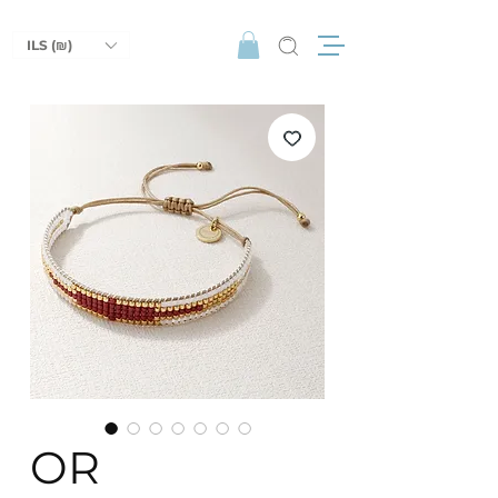
ILS (₪)
OR