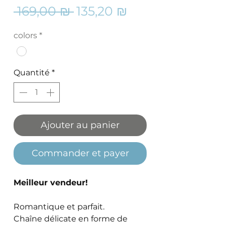
Prix
Prix
 169,00 ₪ 
135,20 ₪
original
promotionnel
colors
*
Quantité
*
Ajouter au panier
Commander et payer
Meilleur vendeur!
Romantique et parfait.
Chaîne délicate en forme de