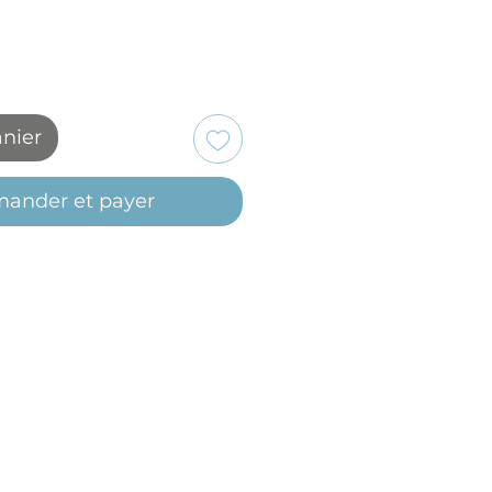
anier
ander et payer