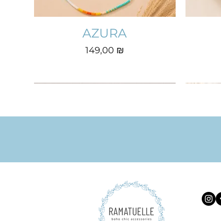
AZURA
Prix
149,00 ₪