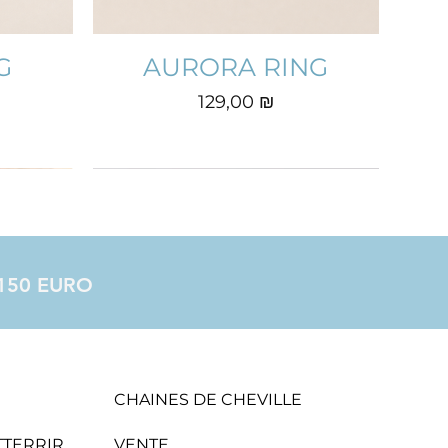
G
AURORA RING
Prix
129,00 ₪
à 150 EURO
CHAINES DE CHEVILLE
ATTERRIR
VENTE