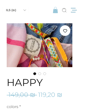
ILS (₪)
HAPPY
Prix
Prix
 149,00 ₪ 
119,20 ₪
original
promotionnel
colors
*