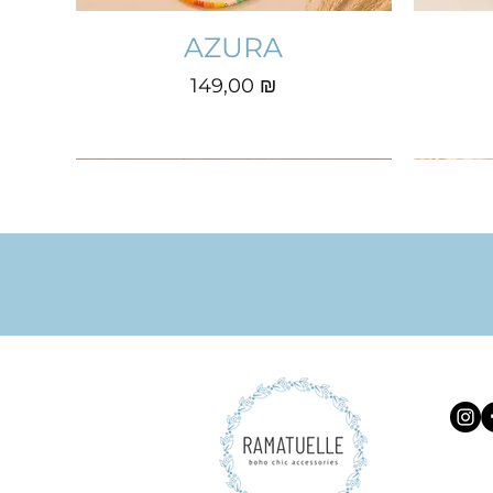
AZURA
Prix
149,00 ₪