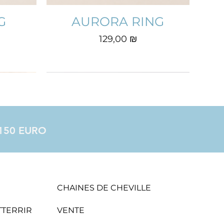
G
AURORA RING
Prix
129,00 ₪
à 150 EURO
CHAINES DE CHEVILLE
ATTERRIR
VENTE