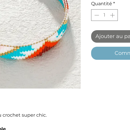
Quantité
*
Ajouter au p
Comm
u crochet super chic.
ble