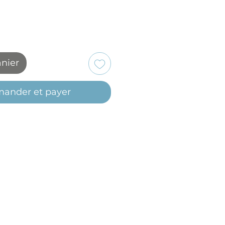
anier
ander et payer