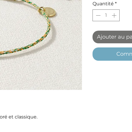
Quantité
*
Ajouter au p
Comm
loré et classique.