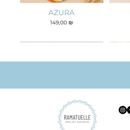
AZURA
Prix
149,00 ₪