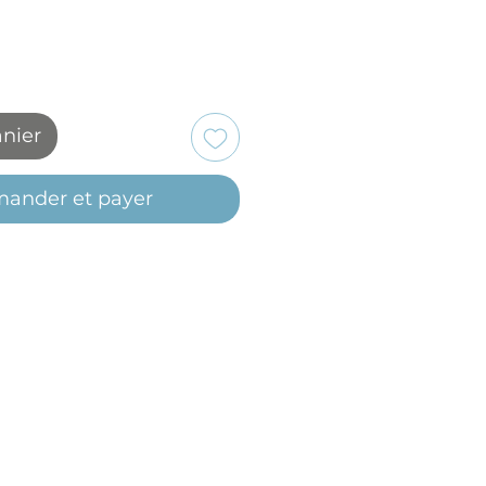
anier
ander et payer