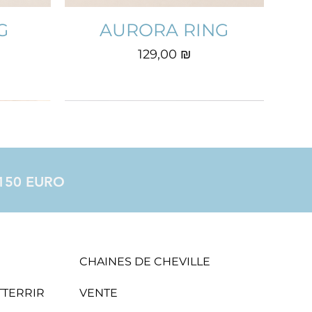
G
AURORA RING
Prix
129,00 ₪
à 150 EURO
CHAINES DE CHEVILLE
ATTERRIR
VENTE